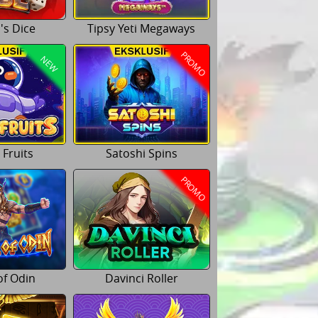
's Dice
Tipsy Yeti Megaways
PROMO
NEW
 Fruits
Satoshi Spins
PROMO
of Odin
Davinci Roller