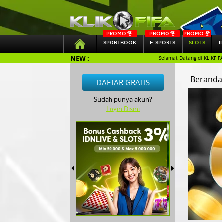
PROMO
PROMO
PROMO
SPORTBOOK
E-SPORTS
SLOTS
I
NEW :
Selamat Datang di KLIKFIFA Platform Hiburan Digital 
Beranda
DAFTAR GRATIS
Sudah punya akun?
Login Disini