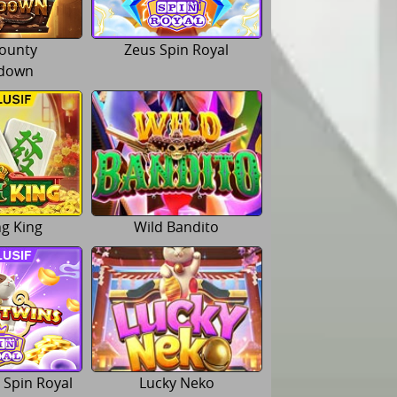
Bounty
Zeus Spin Royal
down
g King
Wild Bandito
 Spin Royal
Lucky Neko