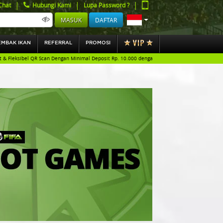
|
|
|
Chat
Hubungi Kami
Lupa Password ?
DAFTAR
EMBAK IKAN
REFERRAL
PROMOSI
engan Minimal Deposit Rp. 10.000 dengan layanan MULTI BANK| BONUS SportGG ROLLINGAN TU