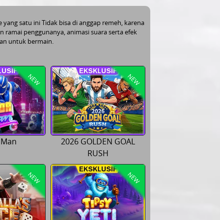
 yang satu ini Tidak bisa di anggap remeh, karena
 ramai penggunanya, animasi suara serta efek
an untuk bermain.
NEW
NEW
 Man
2026 GOLDEN GOAL
RUSH
NEW
NEW