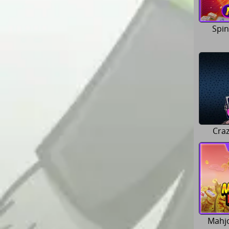
Spi
Craz
Mahjo