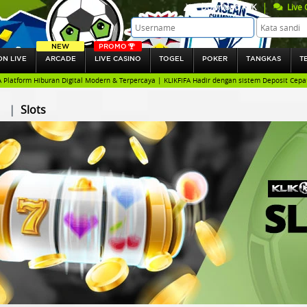
|
Download APK
Live 
NEW
PROMO
DN LIVE
ARCADE
LIVE CASINO
TOGEL
POKER
TANGKAS
T
Modern & Terpercaya | KLIKFIFA Hadir dengan sistem Deposit Cepat & Fleksibel QR Scan D
Slots